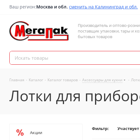
Ваш регион:
Москва и обл.
сменить на Калининград и обл.
Производитель и оптово-розн
поставщик упаковки, тары и хо
бытовых товаров
Главная
-
Каталог
-
Каталог товаров
-
Аксессуары для кухни
-
Лотк
Лотки для прибор
Фильтр:
Участвует
Акции