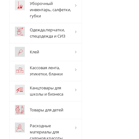
Уборочный
инвентарь, салфетки,
губки
Одежда,перчатки,
спецодежда и СИЗ
Клей
Кассовая лента,
этикетки, бланки
Канцтовары для
школы и бизнеса
Товары для детей
Расходные
материалы для
салонов красоты