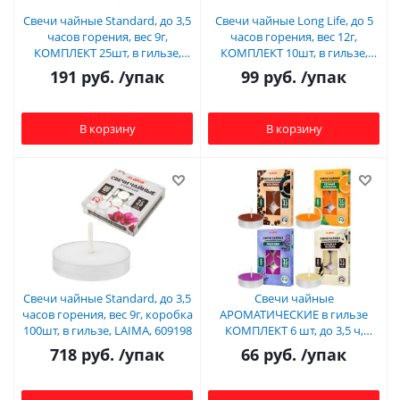
Свечи чайные Standard, до 3,5
Свечи чайные Long Life, до 5
часов горения, вес 9г,
часов горения, вес 12г,
КОМПЛЕКТ 25шт, в гильзе,
КОМПЛЕКТ 10шт, в гильзе,
LAIMA, 609196
LAIMA, 609199 (15)
191
руб.
/упак
99
руб.
/упак
В корзину
В корзину
Свечи чайные Standard, до 3,5
Свечи чайные
часов горения, вес 9г, коробка
АРОМАТИЧЕСКИЕ в гильзе
100шт, в гильзе, LAIMA, 609198
КОМПЛЕКТ 6 шт, до 3,5 ч,
АССОРТИ 4 аромата, LAIMA,
718
руб.
/упак
66
руб.
/упак
609977