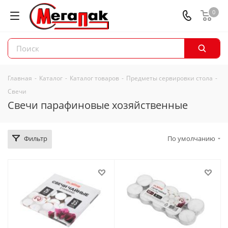
0
Главная
-
Каталог
-
Каталог товаров
-
Предметы сервировки стола
-
Свечи
Свечи парафиновые хозяйственные
Фильтр
По умолчанию