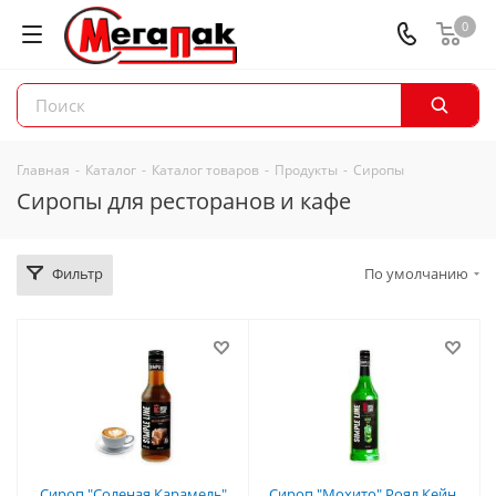
0
Главная
-
Каталог
-
Каталог товаров
-
Продукты
-
Сиропы
Сиропы для ресторанов и кафе
Фильтр
По умолчанию
Сироп "Соленая Карамель"
Сироп "Мохито" Роял Кейн,