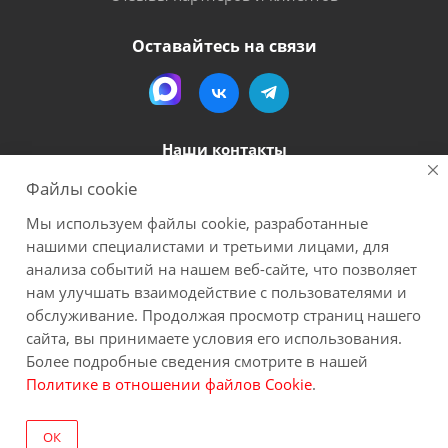
Оставайтесь на связи
Наши контакты
Файлы cookie
8 (800) 600-56-06
Мы используем файлы cookie, разработанные
megapack-secr@inbox.ru
нашими специалистами и третьими лицами, для
анализа событий на нашем веб-сайте, что позволяет
нам улучшать взаимодействие с пользователями и
2026 Мегапак
Все материалы данного сайта являются объектами авторского права (в
обслуживание. Продолжая просмотр страниц нашего
том числе дизайн). Запрещается копирование, распространение (в том
сайта, вы принимаете условия его использования.
числе путем копирования на другие сайты и ресурсы в Интернете) или
Более подробные сведения смотрите в нашей
любое иное использование информации и объектов без
Политике в отношении файлов Cookie
.
предварительного согласия правообладателя. Пользуясь сайтом Вы
соглашаетесь на сбор обезличенных персональных данных через cookies.
ОК