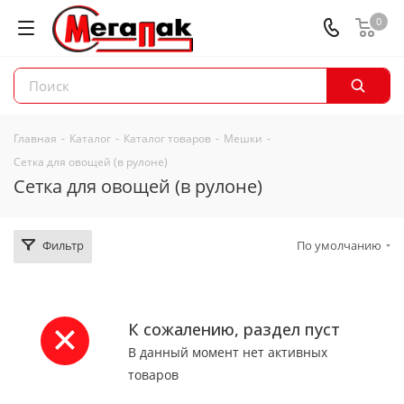
0
Главная
-
Каталог
-
Каталог товаров
-
Мешки
-
Сетка для овощей (в рулоне)
Сетка для овощей (в рулоне)
Фильтр
По умолчанию
К сожалению, раздел пуст
В данный момент нет активных
товаров