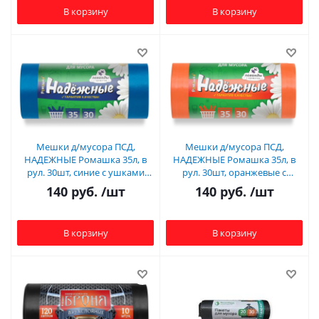
В корзину
В корзину
Мешки д/мусора ПСД,
Мешки д/мусора ПСД,
НАДЕЖНЫЕ Ромашка 35л, в
НАДЕЖНЫЕ Ромашка 35л, в
рул. 30шт, синие с ушками
рул. 30шт, оранжевые с
(20), 12мкм, ВЛ-034-30У
ушками (20), 12мкм, ВЛ-036-
140
руб.
/шт
140
руб.
/шт
30У
В корзину
В корзину