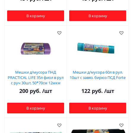
В корзину
В корзину
Мешки д/мусора ПНД
Мешки д/мусора 60л в рул.
PRACTICAL LIFE 35л фиол в рул
10шт с завяз. бирюз ПСД Forte
с руч 30шт, 50*70см 12мкм
200
руб.
/шт
122
руб.
/шт
В корзину
В корзину