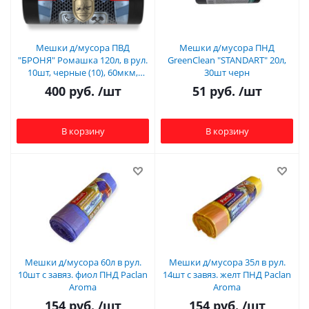
Мешки д/мусора ПВД
Мешки д/мусора ПНД
"БРОНЯ" Ромашка 120л, в рул.
GreenClean "STANDART" 20л,
10шт, черные (10), 60мкм,
30шт черн
ВР-0010
400
руб.
/шт
51
руб.
/шт
В корзину
В корзину
Мешки д/мусора 60л в рул.
Мешки д/мусора 35л в рул.
10шт с завяз. фиол ПНД Paclan
14шт с завяз. желт ПНД Paclan
Aroma
Aroma
154
руб.
/шт
154
руб.
/шт