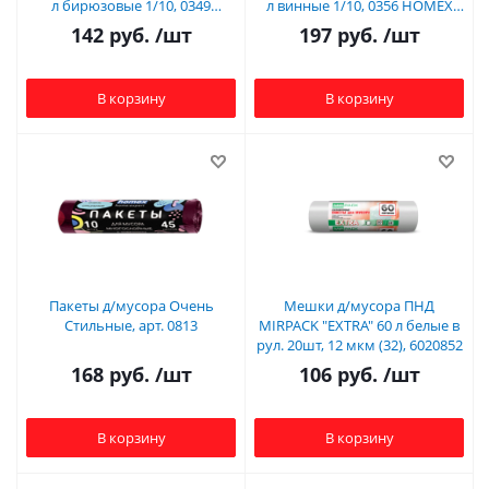
л бирюзовые 1/10, 0349
л винные 1/10, 0356 HOMEX
HOMEX (20)
(20)
142
руб.
/шт
197
руб.
/шт
В корзину
В корзину
Пакеты д/мусора Очень
Мешки д/мусора ПНД
Стильные, арт. 0813
MIRPACK "EXTRA" 60 л белые в
рул. 20шт, 12 мкм (32), 6020852
168
руб.
/шт
106
руб.
/шт
В корзину
В корзину