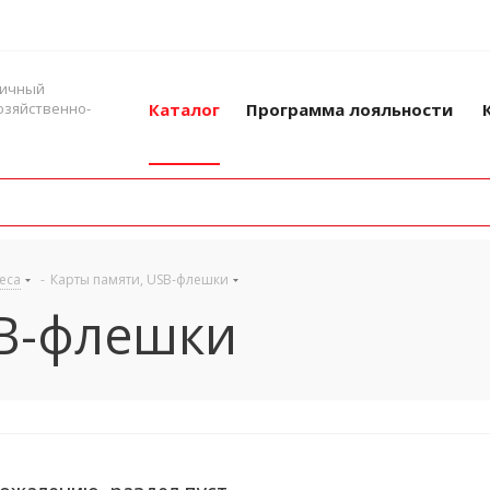
ничный
озяйственно-
Каталог
Программа лояльности
еса
-
Карты памяти, USB-флешки
SB-флешки