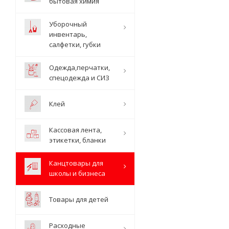
бытовая химия
Уборочный
инвентарь,
салфетки, губки
Одежда,перчатки,
спецодежда и СИЗ
Клей
Кассовая лента,
этикетки, бланки
Канцтовары для
школы и бизнеса
Товары для детей
Расходные