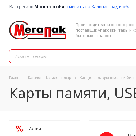
Ваш регион:
Москва и обл.
сменить на Калининград и обл.
Производитель и оптово-роз
поставщик упаковки, тары и х
бытовых товаров
Главная
-
Каталог
-
Каталог товаров
-
Канцтовары для школы и бизн
Карты памяти, U
Акции