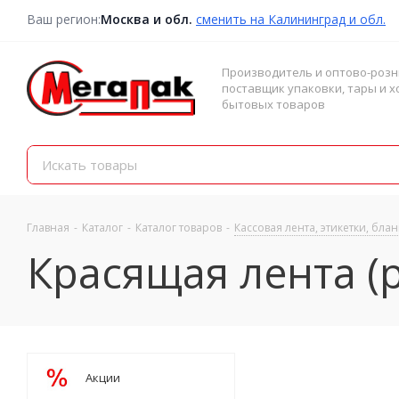
Ваш регион:
Москва и обл.
сменить на Калининград и обл.
Производитель и оптово-роз
поставщик упаковки, тары и х
бытовых товаров
Главная
-
Каталог
-
Каталог товаров
-
Кассовая лента, этикетки, бла
Красящая лента (
Акции