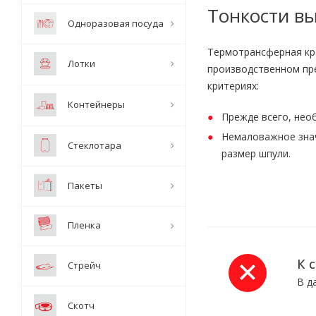
Тонкости вы
Одноразовая посуда
Термотрансферная кр
Лотки
производственном пр
критериях:
Контейнеры
Прежде всего, необ
Немаловажное знач
Стеклотара
размер шпули.
Пакеты
Пленка
К 
Стрейч
В д
Скотч