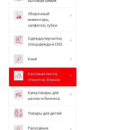
бытовая химия
Уборочный
инвентарь,
салфетки, губки
Одежда,перчатки,
спецодежда и СИЗ
Клей
Кассовая лента,
этикетки, бланки
Канцтовары для
школы и бизнеса
Товары для детей
Расходные