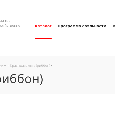
ничный
озяйственно-
Каталог
Программа лояльности
нки
-
Красящая лента (риббон)
риббон)