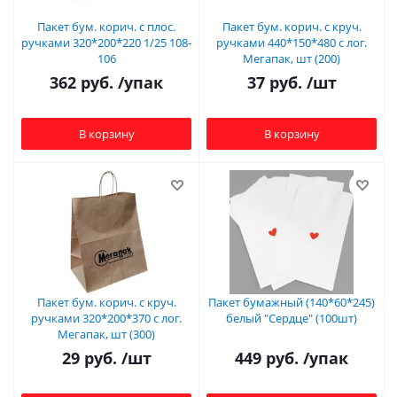
Пакет бум. корич. с плос.
Пакет бум. корич. с круч.
ручками 320*200*220 1/25 108-
ручками 440*150*480 с лог.
106
Мегапак, шт (200)
362
руб.
/упак
37
руб.
/шт
В корзину
В корзину
Пакет бум. корич. с круч.
Пакет бумажный (140*60*245)
ручками 320*200*370 с лог.
белый "Сердце" (100шт)
Мегапак, шт (300)
29
руб.
/шт
449
руб.
/упак