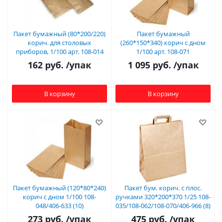
Пакет бумажный (80*200/220)
Пакет бумажный
корич. для столовых
(260*150*340) корич с дном
приборов, 1/100 арт. 108-014
1/100 арт. 108-071
162
руб.
/упак
1 095
руб.
/упак
В корзину
В корзину
Пакет бумажный (120*80*240)
Пакет бум. корич. с плос.
корич с дном 1/100 108-
ручками 320*200*370 1/25 108-
048/406-633 (10)
035/108-062/108-070/406-966 (8)
273
руб.
/упак
475
руб.
/упак