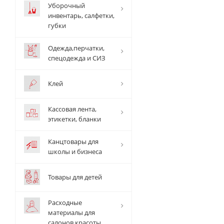
Уборочный
инвентарь, салфетки,
губки
Одежда,перчатки,
спецодежда и СИЗ
Клей
Кассовая лента,
этикетки, бланки
Канцтовары для
школы и бизнеса
Товары для детей
Расходные
материалы для
салонов красоты