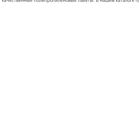
т качественные полипропиленовые пакеты. В нашем каталоге п