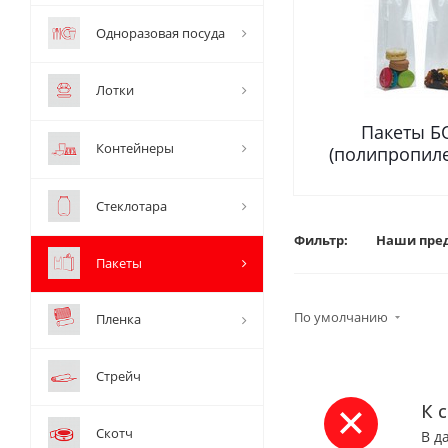
Одноразовая посуда
Лотки
Пакеты Б
Контейнеры
(полипропил
Стеклотара
Фильтр:
Наши пре
Пакеты
По умолчанию
Пленка
Стрейч
К 
Скотч
В д