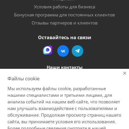
Условия работы для бизнеса
Бонусная программа для постоянных клиентов
Отзывы партнеров и клиентов
Оставайтесь на связи
Наши контакты
Файлы cookie
8 (800) 600-56-06
Мы используем файлы cookie, разработанные
megapack-secr@inbox.ru
нашими специалистами и третьими лицами, для
анализа событий на нашем веб-сайте, что позволяет
нам улучшать взаимодействие с пользователями и
2026 Мегапак
Все материалы данного сайта являются объектами авторского права (в
обслуживание. Продолжая просмотр страниц нашего
том числе дизайн). Запрещается копирование, распространение (в том
сайта, вы принимаете условия его использования.
числе путем копирования на другие сайты и ресурсы в Интернете) или
Более подробные сведения смотрите в нашей