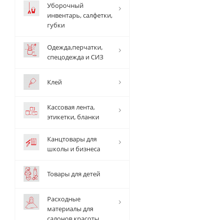
Уборочный
инвентарь, салфетки,
губки
Одежда,перчатки,
спецодежда и СИЗ
Клей
Кассовая лента,
этикетки, бланки
Канцтовары для
школы и бизнеса
Товары для детей
Расходные
материалы для
салонов красоты