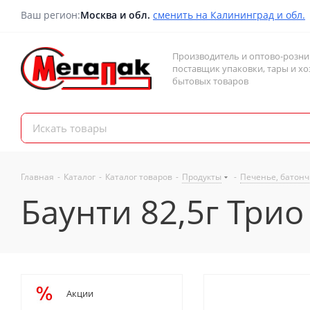
Ваш регион:
Москва и обл.
сменить на Калининград и обл.
Производитель и оптово-розн
поставщик упаковки, тары и хо
бытовых товаров
Главная
-
Каталог
-
Каталог товаров
-
Продукты
-
Печенье, батонч
Баунти 82,5г Трио
Акции