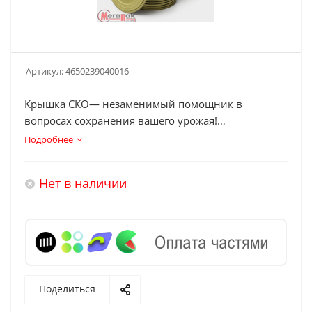
Артикул:
4650239040016
Крышка СКО— незаменимый помощник в
вопросах сохранения вашего урожая!
Подробнее
Каждая крышка изготовлена из надёжной жести.
Покрыта безопасными пищевыми лаками.
Нет в наличии
Крышка полностью соответствует необходимым
требованиям. Все материалы, применяемые при
изготовлении данной крышки, также
сертифицированы и абсолютно безопасны.
Поделиться