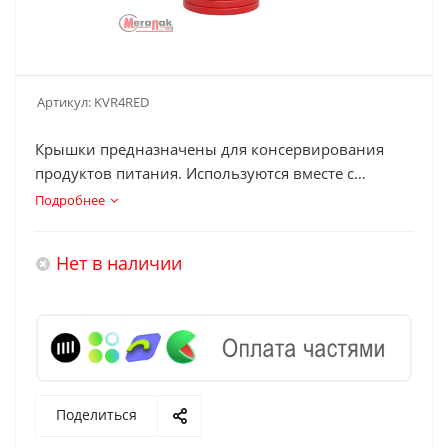
Артикул:
KVR4RED
Крышки предназначены для консервирования
продуктов питания. Используются вместе с
закаточной машинкой. Обработаны пищевым
Подробнее
лаком, безопасны для пищевых продуктов.
Крышки надежно герметизируют банку с помощь
Нет в наличии
специального уплотнительного кольца,
расположенного по внутреннему диаметру
крышки.
Поделиться